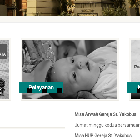
Pelayanan
lebih lanjut
l
Misa Arwah Gereja St. Yakobus
Jumat minggu kedua bersamaan 
Misa HUP Gereja St. Yakobus