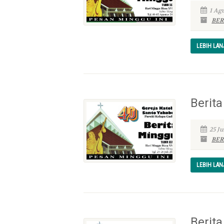
1 Ag
BER
LEBIH LA
Berita
25 Ju
BER
LEBIH LA
Berita