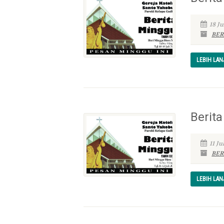
18 Ju
BER
LEBIH LA
Berita
11 Ju
BER
LEBIH LA