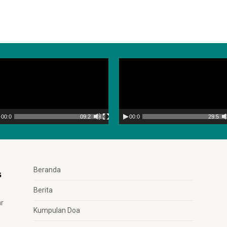
mutar
Pemutar
deo
Video
00:00
09:28
00:00
29:56
Beranda
Berita
ar
Kumpulan Doa