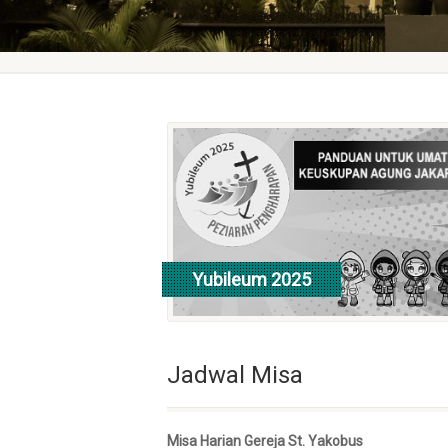
Yubileum 2025
lebih lanjut
Jadwal Misa
Misa Harian Gereja St. Yakobus