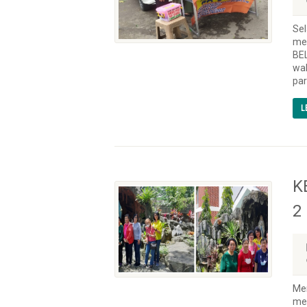
Sel
mel
BE
wak
par
L
K
2
Mem
men