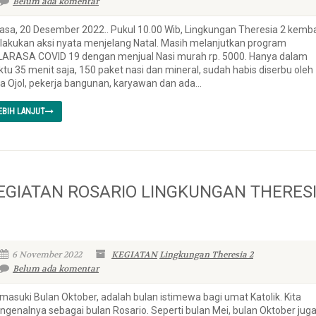
Belum ada komentar
asa, 20 Desember 2022.. Pukul 10.00 Wib, Lingkungan Theresia 2 kemba
akukan aksi nyata menjelang Natal. Masih melanjutkan program
LARASA COVID 19 dengan menjual Nasi murah rp. 5000. Hanya dalam
tu 35 menit saja, 150 paket nasi dan mineral, sudah habis diserbu oleh
a Ojol, pekerja bangunan, karyawan dan ada...
EBIH LANJUT
EGIATAN ROSARIO LINGKUNGAN THERES
6 November 2022
KEGIATAN
Lingkungan Theresia 2
Belum ada komentar
asuki Bulan Oktober, adalah bulan istimewa bagi umat Katolik. Kita
genalnya sebagai bulan Rosario. Seperti bulan Mei, bulan Oktober jug