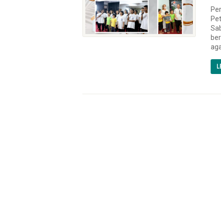
Per
Pet
Sab
ber
aga
L