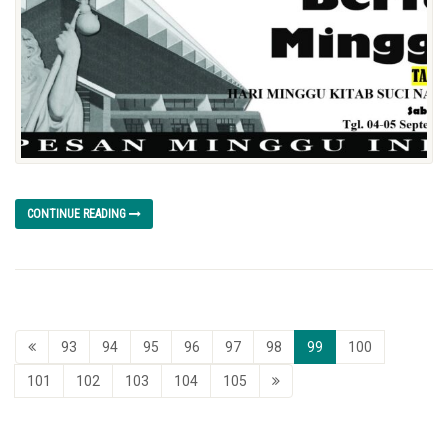
CONTINUE READING
93
94
95
96
97
98
99
100
101
102
103
104
105