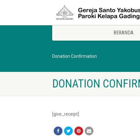
BERANDA
Donation Confirmation
DONATION CONFIR
[give_receipt]