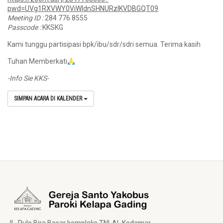
pwd=UVg1RXVWY0ViWldnSHNURzlKVDBGQT09
Meeting ID :
284 776 8555
Passcode :
KKSKG
Kami tunggu partisipasi bpk/ibu/sdr/sdri semua. Terima kasih
Tuhan Memberkati
-Info Sie KKS-
SIMPAN ACARA DI KALENDER