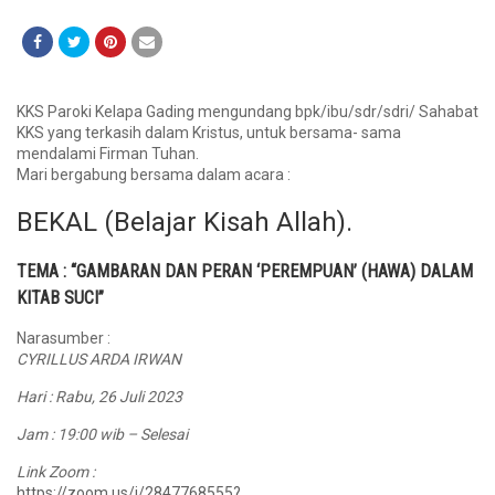
KKS Paroki Kelapa Gading mengundang bpk/ibu/sdr/sdri/ Sahabat
KKS yang terkasih dalam Kristus, untuk bersama- sama
mendalami Firman Tuhan.
Mari bergabung bersama dalam acara :
BEKAL (Belajar Kisah Allah).
TEMA : “GAMBARAN DAN PERAN ‘PEREMPUAN’ (HAWA) DALAM
KITAB SUCI”
Narasumber :
CYRILLUS ARDA IRWAN
Hari : Rabu, 26 Juli 2023
Jam : 19:00 wib – Selesai
Link Zoom :
https://zoom.us/j/2847768555?