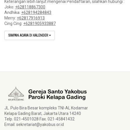
Keterangan lebih lanjut mengenai Pendaftaran, silahkan hubungi :
Joko:
+628118867300
Andhika:
+628194284843
Merry:
+62817916913
Cing Cing:
+6281905933887
SIMPAN ACARA DI KALENDER
JL. Pulo Bira Besar kompleks TNI-AL Kodamar
Kelapa Gading Barat, Jakarta Utara 14240
Telp. 021-4501028 Fax. 021-45841432
Email:
sekretariat@yakobus.or.id