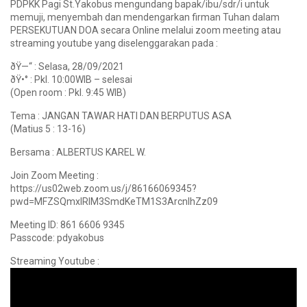
PDPKK Pagi St.Yakobus mengundang bapak/ibu/sdr/i untuk
memuji, menyembah dan mendengarkan firman Tuhan dalam
PERSEKUTUAN DOA secara Online melalui zoom meeting atau
streaming youtube yang diselenggarakan pada :
ðŸ—“ : Selasa, 28/09/2021
ðŸ•° : Pkl. 10:00WIB – selesai
(Open room : Pkl. 9:45 WIB)
Tema : JANGAN TAWAR HATI DAN BERPUTUS ASA
(Matius 5 : 13-16)
Bersama : ALBERTUS KAREL W.
Join Zoom Meeting :
https://us02web.zoom.us/j/86166069345?
pwd=MFZSQmxIRlM3SmdKeTM1S3ArcnlhZz09
Meeting ID: 861 6606 9345
Passcode: pdyakobus
Streaming Youtube :