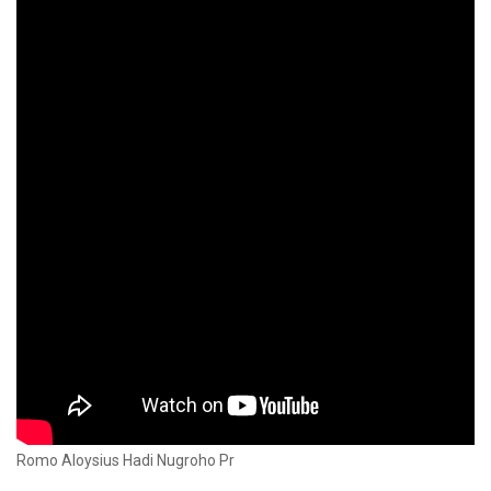
Romo Aloysius Hadi Nugroho Pr