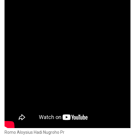
Romo Aloysius Hadi Nugroho Pr