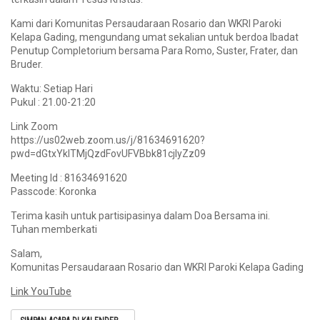
Kami dari Komunitas Persaudaraan Rosario dan WKRI Paroki
Kelapa Gading, mengundang umat sekalian untuk berdoa Ibadat
Penutup Completorium bersama Para Romo, Suster, Frater, dan
Bruder.
Waktu: Setiap Hari
Pukul : 21.00-21:20
Link Zoom
https://us02web.zoom.us/j/81634691620?
pwd=dGtxYklTMjQzdFovUFVBbk81cjlyZz09
Meeting Id : 81634691620
Passcode: Koronka
Terima kasih untuk partisipasinya dalam Doa Bersama ini.
Tuhan memberkati
Salam,
Komunitas Persaudaraan Rosario dan WKRI Paroki Kelapa Gading
Link YouTube