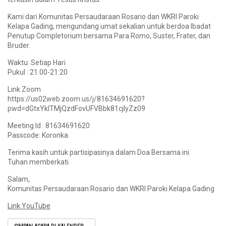
Kami dari Komunitas Persaudaraan Rosario dan WKRI Paroki
Kelapa Gading, mengundang umat sekalian untuk berdoa Ibadat
Penutup Completorium bersama Para Romo, Suster, Frater, dan
Bruder.
Waktu: Setiap Hari
Pukul : 21.00-21:20
Link Zoom
https://us02web.zoom.us/j/81634691620?
pwd=dGtxYklTMjQzdFovUFVBbk81cjlyZz09
Meeting Id : 81634691620
Passcode: Koronka
Terima kasih untuk partisipasinya dalam Doa Bersama ini.
Tuhan memberkati
Salam,
Komunitas Persaudaraan Rosario dan WKRI Paroki Kelapa Gading
Link YouTube