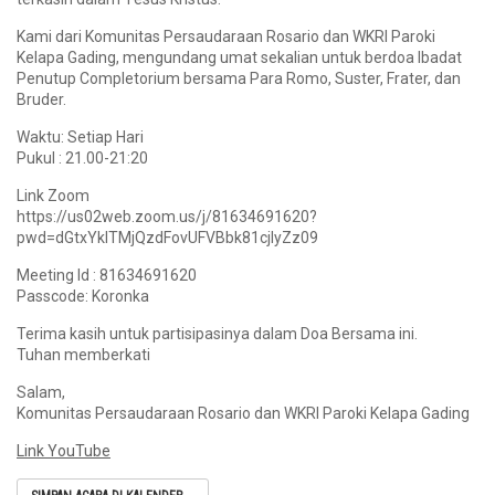
Kami dari Komunitas Persaudaraan Rosario dan WKRI Paroki
Kelapa Gading, mengundang umat sekalian untuk berdoa Ibadat
Penutup Completorium bersama Para Romo, Suster, Frater, dan
Bruder.
Waktu: Setiap Hari
Pukul : 21.00-21:20
Link Zoom
https://us02web.zoom.us/j/81634691620?
pwd=dGtxYklTMjQzdFovUFVBbk81cjlyZz09
Meeting Id : 81634691620
Passcode: Koronka
Terima kasih untuk partisipasinya dalam Doa Bersama ini.
Tuhan memberkati
Salam,
Komunitas Persaudaraan Rosario dan WKRI Paroki Kelapa Gading
Link YouTube