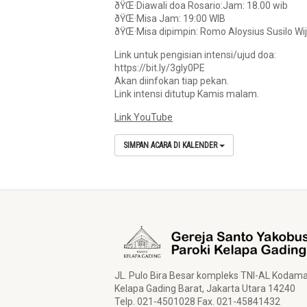
ðŸŒ·Diawali doa Rosario:Jam: 18.00 wib
ðŸŒ·Misa Jam: 19:00 WIB
ðŸŒ·Misa dipimpin: Romo Aloysius Susilo Wi
Link untuk pengisian intensi/ujud doa:
https://bit.ly/3gIy0PE
Akan diinfokan tiap pekan.
Link intensi ditutup Kamis malam.
Link YouTube
SIMPAN ACARA DI KALENDER
JL. Pulo Bira Besar kompleks TNI-AL Kodam
Kelapa Gading Barat, Jakarta Utara 14240
Telp. 021-4501028 Fax. 021-45841432