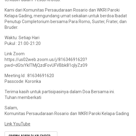
Kami dari Komunitas Persaudaraan Rosario dan WKRI Paroki
Kelapa Gading, mengundang umat sekalian untuk berdoa Ibadat
Penutup Completorium bersama Para Romo, Suster, Frater, dan
Bruder.
Waktu: Setiap Hari
Pukul : 21.00-21:20
Link Zoom
https://us02web.zoom.us/j/81634691620?
pwd=dGtxYklTMjQzdFovUFVBbk81cjlyZz09
Meeting Id : 81634691620
Passcode: Koronka
Terima kasih untuk partisipasinya dalam Doa Bersama ini.
Tuhan memberkati
Salam,
Komunitas Persaudaraan Rosario dan WKRI Paroki Kelapa Gading
Link YouTube