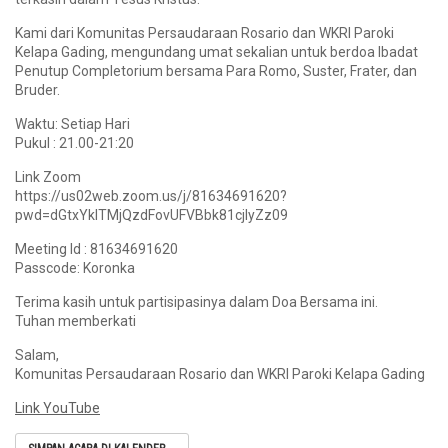
Kami dari Komunitas Persaudaraan Rosario dan WKRI Paroki
Kelapa Gading, mengundang umat sekalian untuk berdoa Ibadat
Penutup Completorium bersama Para Romo, Suster, Frater, dan
Bruder.
Waktu: Setiap Hari
Pukul : 21.00-21:20
Link Zoom
https://us02web.zoom.us/j/81634691620?
pwd=dGtxYklTMjQzdFovUFVBbk81cjlyZz09
Meeting Id : 81634691620
Passcode: Koronka
Terima kasih untuk partisipasinya dalam Doa Bersama ini.
Tuhan memberkati
Salam,
Komunitas Persaudaraan Rosario dan WKRI Paroki Kelapa Gading
Link YouTube