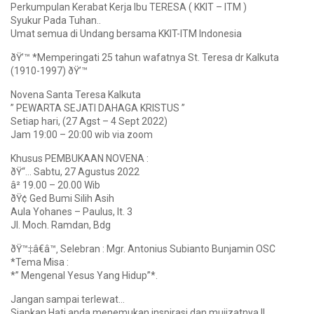
Perkumpulan Kerabat Kerja Ibu TERESA ( KKIT – ITM )
Syukur Pada Tuhan..
Umat semua di Undang bersama KKIT-ITM Indonesia
ðŸ’™ *Memperingati 25 tahun wafatnya St. Teresa dr Kalkuta
(1910-1997) ðŸ’™
Novena Santa Teresa Kalkuta
” PEWARTA SEJATI DAHAGA KRISTUS ”
Setiap hari, (27 Agst – 4 Sept 2022)
Jam 19:00 – 20:00 wib via zoom
Khusus PEMBUKAAN NOVENA :
ðŸ“… Sabtu, 27 Agustus 2022
â² 19.00 – 20.00 Wib
ðŸ¢ Ged Bumi Silih Asih
Aula Yohanes – Paulus, lt. 3
Jl. Moch. Ramdan, Bdg
ðŸ™‡â€â™‚ Selebran : Mgr. Antonius Subianto Bunjamin OSC
*Tema Misa :
*” Mengenal Yesus Yang Hidup”*.
Jangan sampai terlewat…
Siapkan Hati anda menemukan inspirasi dan mujizatnya !!