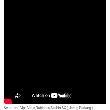
Selebran : Mgr. Vitus Rubianto Solihin SX ( Uskup Padang )