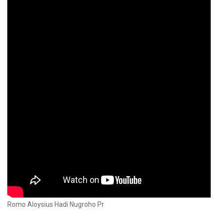
Romo Aloysius Hadi Nugroho Pr