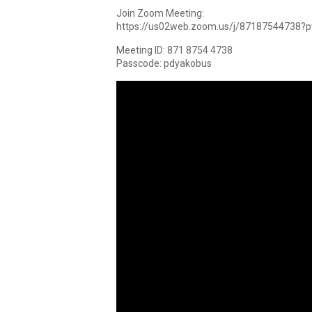
Join Zoom Meeting:
https://us02web.zoom.us/j/871875447
Meeting ID: 871 8754 4738
Passcode: pdyakobus