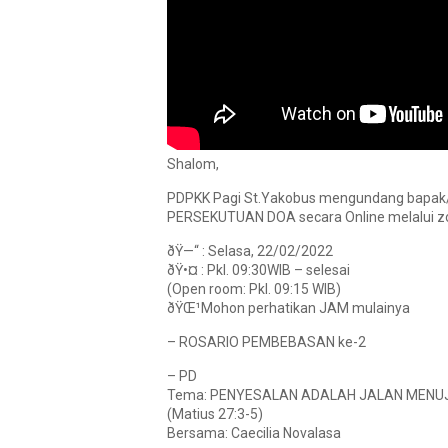
Shalom,
PDPKK Pagi St.Yakobus mengundang bapak/
PERSEKUTUAN DOA secara Online melalui zo
ðŸ—“ : Selasa, 22/02/2022
ðŸ•¤ : Pkl. 09:30WIB – selesai
(Open room: Pkl. 09:15 WIB)
ðŸŒ¹Mohon perhatikan JAM mulainya
– ROSARIO PEMBEBASAN ke-2
– PD
Tema: PENYESALAN ADALAH JALAN MENU
(Matius 27:3-5)
Bersama: Caecilia Novalasa