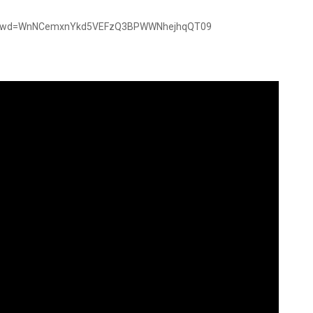
38?pwd=WnNCemxnYkd5VEFzQ3BPWWNhejhqQT09