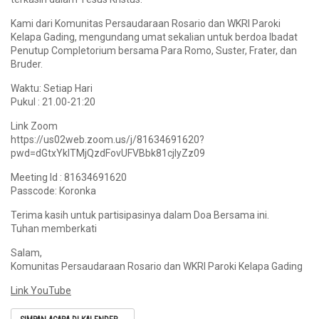
Kami dari Komunitas Persaudaraan Rosario dan WKRI Paroki
Kelapa Gading, mengundang umat sekalian untuk berdoa Ibadat
Penutup Completorium bersama Para Romo, Suster, Frater, dan
Bruder.
Waktu: Setiap Hari
Pukul : 21.00-21:20
Link Zoom
https://us02web.zoom.us/j/81634691620?
pwd=dGtxYklTMjQzdFovUFVBbk81cjlyZz09
Meeting Id : 81634691620
Passcode: Koronka
Terima kasih untuk partisipasinya dalam Doa Bersama ini.
Tuhan memberkati
Salam,
Komunitas Persaudaraan Rosario dan WKRI Paroki Kelapa Gading
Link YouTube