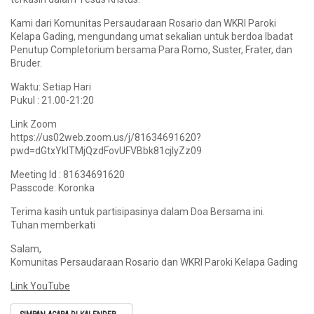
Kami dari Komunitas Persaudaraan Rosario dan WKRI Paroki
Kelapa Gading, mengundang umat sekalian untuk berdoa Ibadat
Penutup Completorium bersama Para Romo, Suster, Frater, dan
Bruder.
Waktu: Setiap Hari
Pukul : 21.00-21:20
Link Zoom
https://us02web.zoom.us/j/81634691620?
pwd=dGtxYklTMjQzdFovUFVBbk81cjlyZz09
Meeting Id : 81634691620
Passcode: Koronka
Terima kasih untuk partisipasinya dalam Doa Bersama ini.
Tuhan memberkati
Salam,
Komunitas Persaudaraan Rosario dan WKRI Paroki Kelapa Gading
Link YouTube