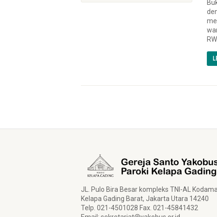
Buk
den
me
war
RW2
L
JL. Pulo Bira Besar kompleks TNI-AL Kodam
Kelapa Gading Barat, Jakarta Utara 14240
Telp. 021-4501028 Fax. 021-45841432