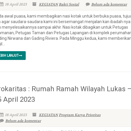
18 April 2023
KEGIATAN
Bakti Sosial
Belum ada komentar
a awal puasa, kami membagikan nasi kotak untuk berbuka puasa, tuju
 agar saudara-saudara kami ini bersemangat menjalan kan ibadah nya
 menyelesaikannya sampai akhir. Nasi kotak dibagikan untuk Petugas
amanan, Petugas Taman dan Petugas Lapangan di komplek perumaha
ing Nirwana dan Gading Riviera. Pada Minggu kedua, kami memberika
il...
EBIH LANJUT
rokaritas : Rumah Ramah Wilayah Lukas 
5 April 2023
18 April 2023
KEGIATAN
Program Karya Prioritas
Belum ada komentar