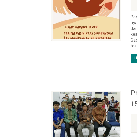
Pad
nya
dan
ke
Gad
takj
L
P
1