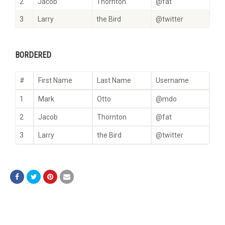
2
Jacob
Thornton
@fat
3
Larry
the Bird
@twitter
BORDERED
#
First Name
Last Name
Username
1
Mark
Otto
@mdo
2
Jacob
Thornton
@fat
3
Larry
the Bird
@twitter