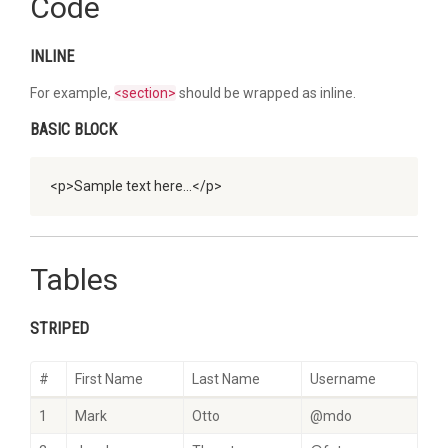
Code
INLINE
For example,
<section>
should be wrapped as inline.
BASIC BLOCK
<p>Sample text here...</p>
Tables
STRIPED
#
First Name
Last Name
Username
1
Mark
Otto
@mdo