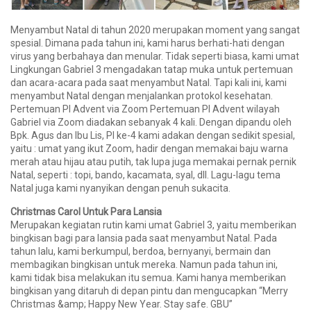
Menyambut Natal di tahun 2020 merupakan moment yang sangat
spesial. Dimana pada tahun ini, kami harus berhati-hati dengan
virus yang berbahaya dan menular. Tidak seperti biasa, kami umat
Lingkungan Gabriel 3 mengadakan tatap muka untuk pertemuan
dan acara-acara pada saat menyambut Natal. Tapi kali ini, kami
menyambut Natal dengan menjalankan protokol kesehatan.
Pertemuan PI Advent via Zoom Pertemuan PI Advent wilayah
Gabriel via Zoom diadakan sebanyak 4 kali. Dengan dipandu oleh
Bpk. Agus dan Ibu Lis, PI ke-4 kami adakan dengan sedikit spesial,
yaitu : umat yang ikut Zoom, hadir dengan memakai baju warna
merah atau hijau atau putih, tak lupa juga memakai pernak pernik
Natal, seperti : topi, bando, kacamata, syal, dll. Lagu-lagu tema
Natal juga kami nyanyikan dengan penuh sukacita.
Christmas Carol Untuk Para Lansia
Merupakan kegiatan rutin kami umat Gabriel 3, yaitu memberikan
bingkisan bagi para lansia pada saat menyambut Natal. Pada
tahun lalu, kami berkumpul, berdoa, bernyanyi, bermain dan
membagikan bingkisan untuk mereka. Namun pada tahun ini,
kami tidak bisa melakukan itu semua. Kami hanya memberikan
bingkisan yang ditaruh di depan pintu dan mengucapkan “Merry
Christmas &amp; Happy New Year. Stay safe. GBU”