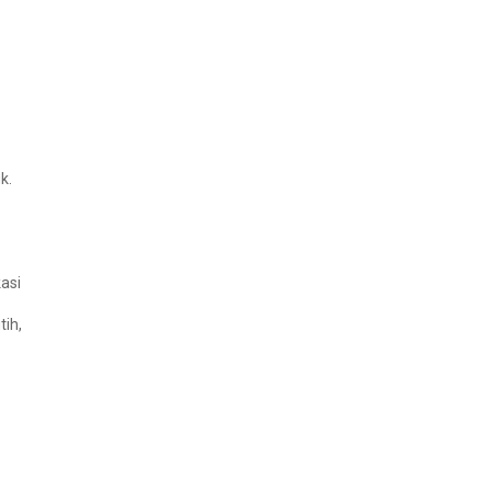
k.
asi
tih,