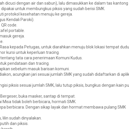
ah dicuci dengan air dan sabun), lalu dimasukkan ke dalam
tas kantong
 dipakai untuk membungkus piksis yang sudah berisi SMK.
i protokol kesehatan menuju ke gereja.
s Kendali Paroki).
n QR code
.
afel portable.
 masuk gereja.
e.
Rasa kepada Petugas, untuk diarahkan menuju blok lokasi tempat dudu
or kursi
untuk keperluan tracing.
 tentang
tata cara penerimaan Komuni Kudus
.
tuk pendataan dan tracing.
iapkan
sebelum masuk barisan komuni.
diakon,
acungkan jari sesuai jumlah SMK
yang sudah didaftarkan di aplik
gisi piksis sesuai jumlah SMK,
lalu tutup piksis, bungkus dengan kain pu
 Bergeser, buka masker, santap di tempat.
i Misa tidak boleh berbicara, hormati SMK
.
npa berbicara
. Dengan sikap layak dan hormat membawa pulang SMK
, lilin sudah dinyalakan
.
tih dan piksis.