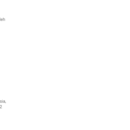
leh
sia,
 2