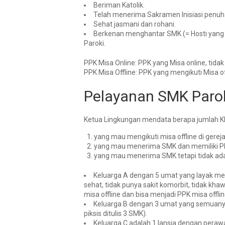
Beriman Katolik.
Telah menerima Sakramen Inisiasi penuh (
Sehat jasmani dan rohani.
Berkenan menghantar SMK (= Hosti yang su
Paroki.
PPK Misa Online: PPK yang Misa online, tidak 
PPK Misa Offline: PPK yang mengikuti Misa off
Pelayanan SMK Parok
Ketua Lingkungan mendata berapa jumlah K
yang mau mengikuti misa offline di gereja
yang mau menerima SMK dan memiliki P
yang mau menerima SMK tetapi tidak ada
Keluarga A dengan 5 umat yang layak men
sehat, tidak punya sakit komorbit, tidak khaw
misa offline dan bisa menjadi
PPK misa offli
Keluarga B dengan 3 umat yang semuanya 
piksis ditulis 3 SMK).
Keluarga C adalah 1 lansia dengan perawa