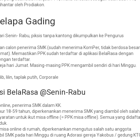
ihantar oleh Prodiakon.
Kelapa Gading
ari Senin- Rabu, piksis tanpa kantong dikumpulkan ke Pengurus
dan calon penerima SMK
(sudah menerima KomPer, tidak berdosa besa
umat).
Memastikan PPK sudah terdaftar
di aplikasi BelaRasa dengan
engan terdaftar.
a hari Jumat. Masing-masing PPK mengambil sendiri di hari Minggu.
lib, lilin, taplak putih, Corporale
asi BelaRasa @Senin-Rabu
/online, penerima SMK dalam KK.
mur 18-59 tahun, diperkenankan menerima SMK yang diambil oleh salah
atan untuk ikut misa offline (= PPK misa offline). Semua yang didafta
duk.
misa online di rumah, diperkenankan mengutus salah satu anggota
il SMK pada hari Minggu di ruang Adorasi gereja Yakobus / gedung KT