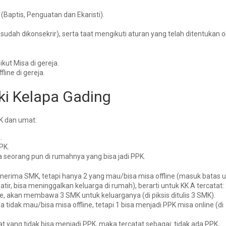
Baptis, Penguatan dan Ekaristi).
dah dikonsekrir), serta taat mengikuti aturan yang telah ditentukan o
ikut Misa di gereja.
line di gereja.
i Kelapa Gading
K dan umat:
.
PK.
 seorang pun di rumahnya yang bisa jadi PPK.
erima SMK, tetapi hanya 2 yang mau/bisa misa offline (masuk batas u
atir, bisa meninggalkan keluarga di rumah), berarti untuk KK A tercatat:
ne
, akan membawa 3 SMK untuk keluarganya (di piksis ditulis 3 SMK).
tidak mau/bisa misa offline, tetapi 1 bisa menjadi
PPK misa online
(di
t yang tidak bisa menjadi PPK, maka tercatat sebagai:
tidak ada PPK
,