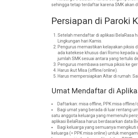
sehingga tetap terdaftar karena SMK akan d
Persiapan di Paroki 
Setelah mendaftar di aplikasi BelaRasa h
Lingkungan hari Kamis.
Pengurus
memastikan kelayakan piksis 
ada katekese khusus dari Romo kepada 
jumlah SMK
sesuai antara yang tertulis d
Pengurus membawa semua piksis ke gerej
Harus ikut Misa
(offline/online).
Harus
mempersiapkan Altar di rumah
: Sa
Umat Mendaftar di Aplik
Daftarkan: misa offline, PPK misa offline
Bagi umat yang berada di luar rentang u
satu anggota keluarga yang memenuhi persyar
aplikasi BelaRasa harus berdasarkan data Bi
Bagi keluarga yang semuanya mengikuti 
keluarga (= PPK misa online) untuk mengamb