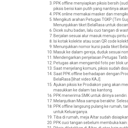
PPK offline
menyiapkan piksis bersih
(sud
piksis berisi kain putih
yang nantinya akan
PPK online
memakai masker
dan mengikut
Mengikuti arahan Petugas TGKP (Tim Gugu
Menunjukkan tiket BelaRasa untuk disca
Dicek suhu badan, lalu cuci tangan di wast
Berjalan sesuai alur masuk menuju pintu
Isi kotak kolekte atau scan QR code kolekt
Menunjukkan nomor kursi pada tiket Bela
Masuk ke dalam gereja,
duduk sesuai nom
Mendengarkan penjelasan Petugas Tatib
Petugas akan
mengambil foto per blok
un
Saat
menjelang komuni, piksis sudah dis
Saat PPK offline berhadapan dengan Pro
BelaRasa [lihat video KAJ].
Ajukan piksis
ke Prodiakon yang akan men
masukkan ke dalam tas kantong
.
PPK menerima SMK untuk dirinya sendiri.
Melanjutkan Misa sampai berakhir.
Selesa
PPK offline
langsung pulang ke rumah, ta
untuk Keluarganya.
Tiba di rumah, meja
Altar sudah disiapkan
PPK
cuci tangan
sebelum membuka kain pu