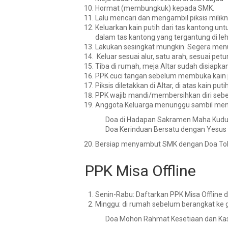
Hormat
(membungkuk)
kepada SMK
.
Lalu
mencari dan mengambil piksis milik
Keluarkan kain putih
dari tas kantong
unt
dalam tas kantong yang tergantung di leh
Lakukan sesingkat mungkin
. Segera menu
Keluar sesuai alur, satu arah, sesuai petu
Tiba di rumah, meja
Altar sudah disiapkan
PPK
cuci tangan
sebelum membuka kain pu
Piksis diletakkan di Altar, di atas kain puti
PPK wajib mandi/membersihkan diri sebe
Anggota Keluarga menunggu sambil me
Doa di Hadapan Sakramen Maha Kud
Doa Kerinduan Bersatu dengan Yesus d
Bersiap menyambut SMK dengan Doa Tob
PPK Misa Offline
Senin-Rabu
: Daftarkan PPK Misa Offlin
Minggu
: di rumah sebelum berangkat ke 
Doa Mohon Rahmat Kesetiaan dan K