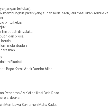
nya
(jangan tertukar).
uk membungkus piksis
yang sudah berisi SMK, lalu masukkan semua ke
er.
ju pintu keluar.
njuk.
, lilin sudah dinyalakan
.
tih dan piksis.
h bersih
.
lum mulai ibadah.
ndaraskan
us
alam Ekaristi.
at, Bapa Kami, Anak Domba Allah.
e dan Penerima SMK
di aplikasi Bela Rasa
.
gereja, doakan:
asih Membawa Sakramen Maha Kudus