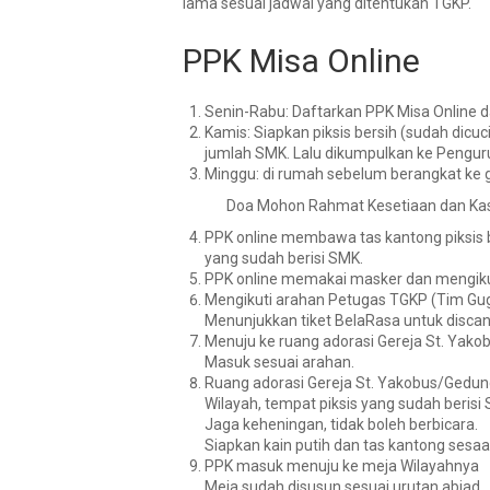
lama sesuai jadwal yang ditentukan TGKP.
PPK Misa Online
Senin-Rabu
: Daftarkan PPK Misa Online
Kamis
: Siapkan piksis bersih (sudah dicuc
jumlah SMK
. Lalu dikumpulkan ke Pengur
Minggu
: di rumah sebelum berangkat ke 
Doa Mohon Rahmat Kesetiaan dan K
PPK online
membawa tas kantong piksis be
yang sudah berisi SMK.
PPK online
memakai masker
dan mengikut
Mengikuti arahan Petugas TGKP (Tim Gugu
Menunjukkan tiket BelaRasa untuk disca
Menuju ke ruang adorasi Gereja St. Yak
Masuk sesuai arahan.
Ruang adorasi Gereja St. Yakobus/Gedun
Wilayah, tempat piksis yang sudah berisi
Jaga keheningan, tidak boleh berbicara
.
Siapkan kain putih
dan tas kantong sesa
PPK masuk
menuju ke meja Wilayahnya
Meja sudah disusun sesuai urutan abjad