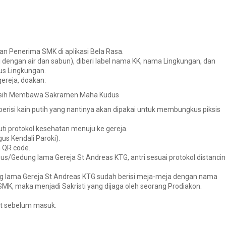
 dan Penerima SMK
di aplikasi Bela Rasa
.
i dengan air dan sabun), diberi
label nama KK, nama Lingkungan, dan
us Lingkungan.
gereja, doakan:
asih Membawa Sakramen Maha Kudus
risi kain putih
yang nantinya akan dipakai untuk membungkus piksis
i protokol kesehatan menuju ke gereja.
s Kendali Paroki).
n QR code
.
obus/Gedung lama Gereja St Andreas KTG,
antri sesuai protokol distanci
g lama Gereja St Andreas KTG sudah berisi meja-meja dengan nama
 SMK, maka menjadi Sakristi yang dijaga oleh seorang Prodiakon.
at sebelum masuk.