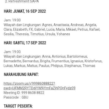
Refreshment SAPA
HARI: JUMAT, 16 SEP 2022
Jam: 19:00
Wilayah dan Lingkungan: Agnes, Anastasia, Andreas, Angela,
Clara, Elizabeth, FX, Gabriel, Lucia, Maria, Mikael, Petrus, Rafael,
Sesilia, Theresia, Timotius, Ursula, Yohanes
HARI: SABTU, 17 SEP 2022
Jam: 19:00
Wilayah dan Lingkungan: Anna, Antonius, Bartolomeus,
Bernadette, Bernardus, Brigita, Frumentius, Ignasius, Kristoforus,
Lukas, Markus, Matius, Paulus, Philipus, Stephanus, Thomas
NARAHUBUNG RAPAT:
https://zoom.us/j/99986088822?
pwd=UjFMM2RYTDdjYW9jYmFaZjhPQnFydz09
Meeting ID: 999 8608 8822
Passcode : GBU
TARGET PESERTA: