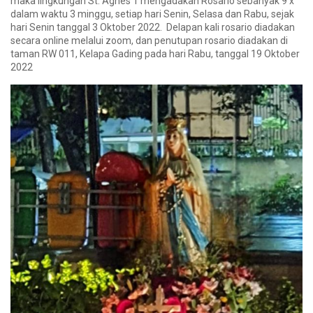
maka lingkungan St. Agnes 1 mengadakan Rosario sebanyak 9 x
dalam waktu 3 minggu, setiap hari Senin, Selasa dan Rabu, sejak
hari Senin tanggal 3 Oktober 2022. Delapan kali rosario diadakan
secara online melalui zoom, dan penutupan rosario diadakan di
taman RW 011, Kelapa Gading pada hari Rabu, tanggal 19 Oktober
2022