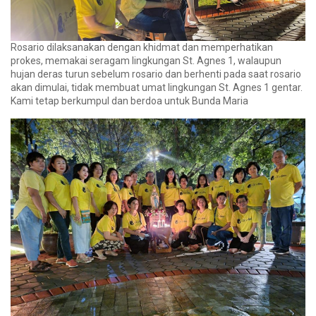
Rosario dilaksanakan dengan khidmat dan memperhatikan
prokes, memakai seragam lingkungan St. Agnes 1, walaupun
hujan deras turun sebelum rosario dan berhenti pada saat rosario
akan dimulai, tidak membuat umat lingkungan St. Agnes 1 gentar.
Kami tetap berkumpul dan berdoa untuk Bunda Maria