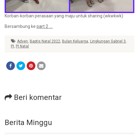
Korban-korban perasaan yang maju untuk sharing (wkwkwk)
Bersambung ke
part 2 ….
Adven
,
Baptis Natal 2022
,
Bulan Keluarga
,
Lingkungan Gabriel 3
,
PI
,
PI Natal
Beri komentar
Berita Minggu