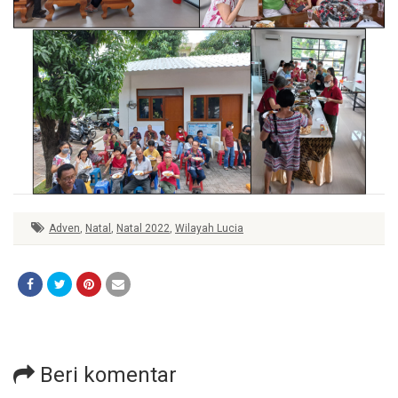
Adven
,
Natal
,
Natal 2022
,
Wilayah Lucia
Beri komentar