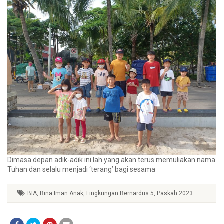
Dimasa depan adik-adik ini lah yang akan terus memuliakan nama
Tuhan dan selalu menjadi ‘terang’ bagi sesama
BIA
,
Bina Iman Anak
,
Lingkungan Bernardus 5
,
Paskah 2023