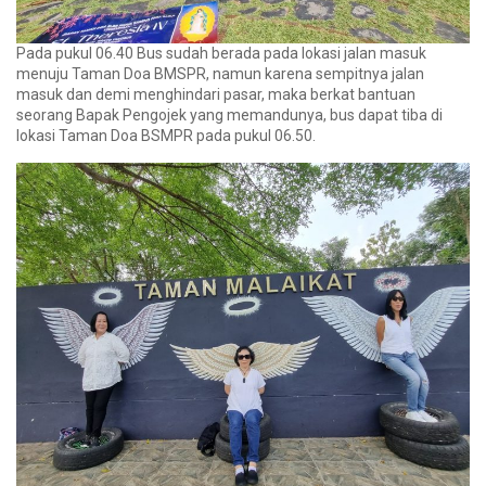
Pada pukul 06.40 Bus sudah berada pada lokasi jalan masuk
menuju Taman Doa BMSPR, namun karena sempitnya jalan
masuk dan demi menghindari pasar, maka berkat bantuan
seorang Bapak Pengojek yang memandunya, bus dapat tiba di
lokasi Taman Doa BSMPR pada pukul 06.50.