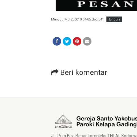
Minggu MB 250010.04-05.doc;041
Unduh
Beri komentar
JL. Pulo Bira Besar kompleks TNI-AL Kodam