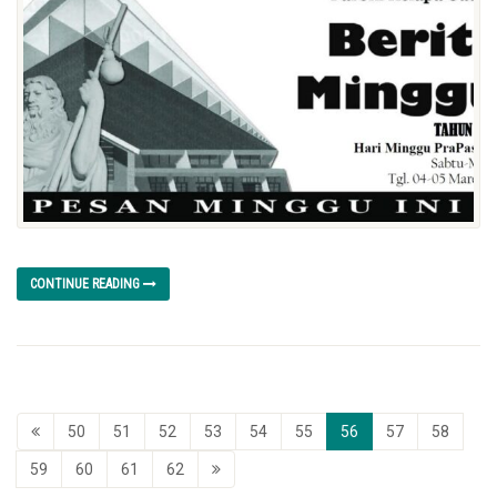
CONTINUE READING
50
51
52
53
54
55
56
57
58
59
60
61
62