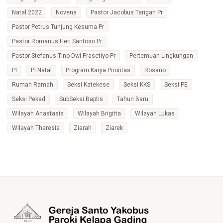
Natal 2022
Novena
Pastor Jacobus Tarigan Pr
Pastor Petrus Tunjung Kesuma Pr
Pastor Romanus Heri Santoso Pr
Pastor Stefanus Tino Dwi Prasetiyo Pr
Pertemuan Lingkungan
PI
PI Natal
Program Karya Prioritas
Rosario
Rumah Ramah
Seksi Katekese
Seksi KKS
Seksi PE
Seksi Pekad
SubSeksi Baptis
Tahun Baru
Wilayah Anastasia
Wilayah Brigitta
Wilayah Lukas
Wilayah Theresia
Ziarah
Ziarek